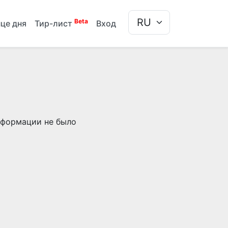
Beta
це дня
Тир-лист
Вход
информации не было