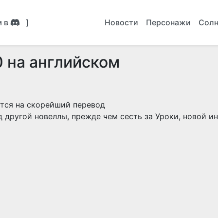
м в
]
Новости
Персонажи
Солн
0 на английском
ется на скорейший перевод
д другой новеллы, прежде чем сесть за Уроки, новой 