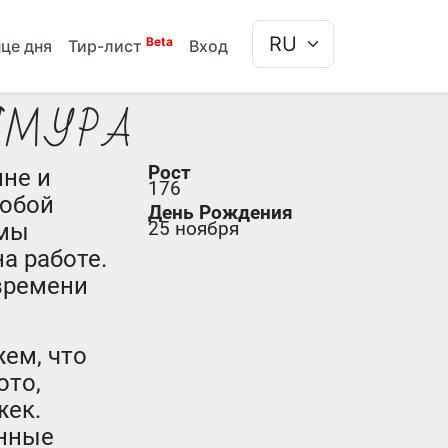
Beta
це дня
Тир-лист
Вход
ЯМУРА
Рост
ине и
176
юбой
День Рождения
25 ноября
емы
на работе.
 времени
ем, что
ото,
жек.
енные