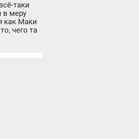
всё-таки
и в меру
я как Маки
то, чего та