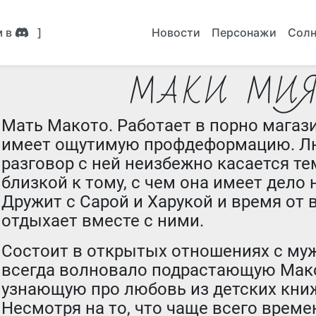
м в
]
Новости
Персонажи
Солн
МАКИ МИ
Мать Макото. Работает в порно магаз
имеет ощутимую профдеформацию. Л
разговор с ней неизбежно касается т
близкой к тому, с чем она имеет дело 
Дружит с Сарой и Харукой и время от
отдыхает вместе с ними.
Состоит в открытых отношениях с муж
всегда волновало подрастающую Мак
узнающую про любовь из детских кни
Несмотря на то, что чаще всего врем